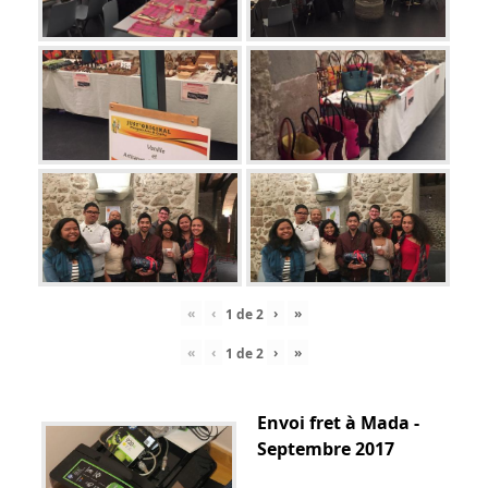
«
‹
›
»
1
de
2
«
‹
›
»
1
de
2
Envoi fret à Mada -
Septembre 2017