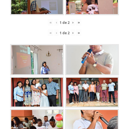
«
‹
›
»
1
de
2
«
‹
›
»
1
de
2