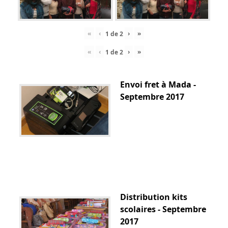
«
‹
›
»
1
de
2
«
‹
›
»
1
de
2
Envoi fret à Mada -
Septembre 2017
Distribution kits
scolaires - Septembre
2017