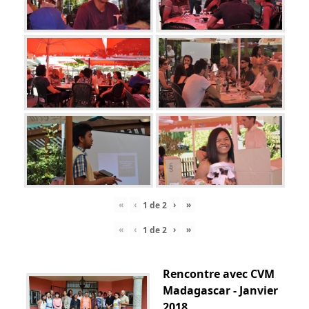
«
‹
›
»
1
de
2
«
‹
›
»
1
de
2
Rencontre avec CVM
Madagascar - Janvier
2018