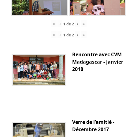
«
‹
›
»
1
de
2
«
‹
›
»
1
de
2
Rencontre avec CVM
Madagascar - Janvier
2018
Verre de l'amitié -
Décembre 2017