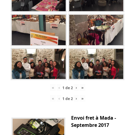
«
‹
›
»
1
de
2
«
‹
›
»
1
de
2
Envoi fret à Mada -
Septembre 2017