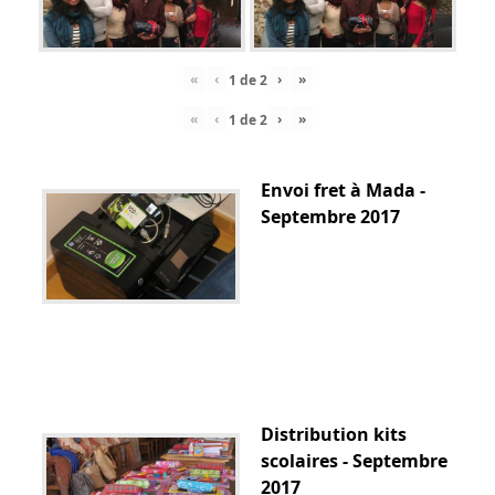
«
‹
›
»
1
de
2
«
‹
›
»
1
de
2
Envoi fret à Mada -
Septembre 2017
Distribution kits
scolaires - Septembre
2017