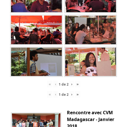
«
‹
›
»
1
de
2
«
‹
›
»
1
de
2
Rencontre avec CVM
Madagascar - Janvier
2018