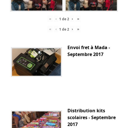
«
‹
›
»
1
de
2
«
‹
›
»
1
de
2
Envoi fret à Mada -
Septembre 2017
Distribution kits
scolaires - Septembre
2017